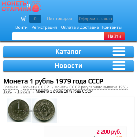
Нет товаров
0
Оформить заказ
Войти
Регистрация
Оплата и доставка
Контакты
Найти
Каталог
Новости
Монета 1 рубль 1979 года СССР
Главная
→
Монеты СССР
→
Монеты СССР регулярного выпуска 1961-
1991
→
1 рубль
→ Монета 1 рубль 1979 года СССР
2 200 руб.