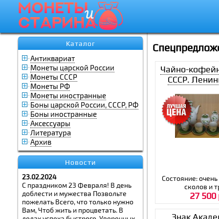
Каталог
Спецпредлож
Антиквариат
Монеты царской России
Чайно-кофейн
Монеты СССР
СССР. Ленин
Монеты РФ
фарфоровы
Монеты иностранные
Боны царской России, СССР, РФ
Боны иностранные
Аксессуары
Литература
Архив
Новости
23.02.2024
Состояние: очень
С праздником 23 Февраля! В день
сколов и 
доблести и мужества Позвольте
27 500 
пожелать Всего, что только нужно
Вам, Чтоб жить и процветать. В
Знак Акаде
делах успеха быстрого, Уверенных