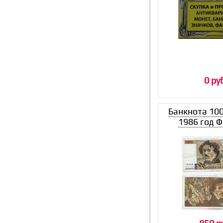
0 ру
Банкнота 10
1986 год 