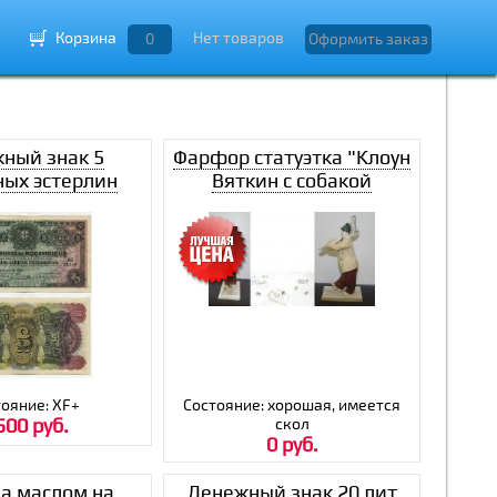
Корзина
Нет товаров
0
Оформить заказ
ный знак 5
Фарфор статуэтка "Клоун
ных эстерлин
Вяткин с собакой
к, Бейра 1934
Манюней" ЛЗФИ
год
ояние: ХF+
Состояние: хорошая, имеется
500 руб.
скол
0 руб.
а маслом на
Денежный знак 20 лит