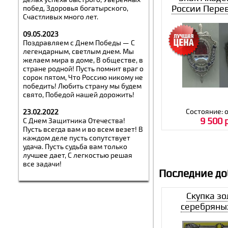
России Пере
побед, Здоровья богатырского,
Счастливых много лет.
факул
09.05.2023
Поздравляем с Днем Победы — С
легендарным, светлым днем. Мы
желаем мира в доме, В обществе, в
стране родной! Пусть помнит враг о
сорок пятом, Что Россию никому не
победить! Любить страну мы будем
свято, Победой нашей дорожить!
Состояние: 
23.02.2022
9 500 
С Днем Защитника Отечества!
Пусть всегда вам и во всем везет! В
каждом деле пусть сопутствует
удача. Пусть судьба вам только
лучшее дает, С легкостью решая
все задачи!
Последние д
Скупка зо
серебряны