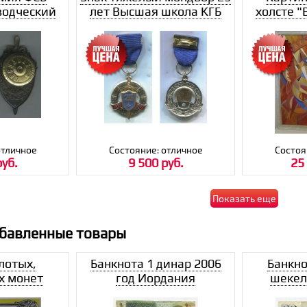
водческий
лет Высшая школа КГБ
холсте "
ьтет
СССР им Ф.Э.
Дзержинского
отличное
Состояние: отличное
Состоя
руб.
9 500 руб.
25
Показать еще
обавленные товары
лотых,
Банкнота 1 динар 2006
Банкно
х монет
год Иордания
шекел
И