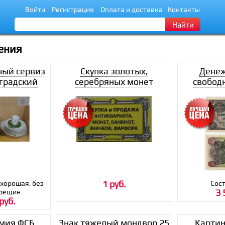
Войти
Регистрация
Оплата и доставка
Контакты
Найти
ения
ый сервиз
Скупка золотых,
Денеж
градский
серебряных монет
свобод
й завод
Мозамби
 хорошая, без
1 руб.
Сост
трещин
3 
руб.
мия ФСБ
Знак тяжелый мондвор 25
Картин