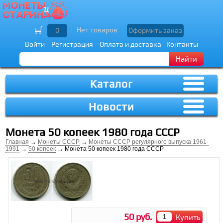
Нет товаров
0
Оформить заказ
Войти
Регистрация
Оплата и доставка
Контакты
Найти
Каталог
Новости
Монета 50 копеек 1980 года СССР
Главная
→
Монеты СССР
→
Монеты СССР регулярного выпуска 1961-
1991
→
50 копеек
→ Монета 50 копеек 1980 года СССР
50 руб.
Купить