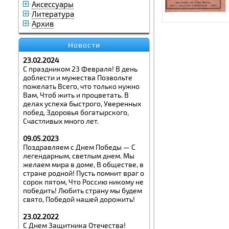
Аксессуары
Литература
Архив
Новости
23.02.2024
С праздником 23 Февраля! В день
доблести и мужества Позвольте
пожелать Всего, что только нужно
Вам, Чтоб жить и процветать. В
делах успеха быстрого, Уверенных
побед, Здоровья богатырского,
Счастливых много лет.
09.05.2023
Поздравляем с Днем Победы — С
легендарным, светлым днем. Мы
желаем мира в доме, В обществе, в
стране родной! Пусть помнит враг о
сорок пятом, Что Россию никому не
победить! Любить страну мы будем
свято, Победой нашей дорожить!
23.02.2022
С Днем Защитника Отечества!