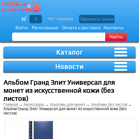
Нет товаров
0
Оформить заказ
Войти
Регистрация
Оплата и доставка
Контакты
Найти
Каталог
Новости
Альбом Гранд Элит Универсал для
монет из искусственной кожи (без
листов)
Главная
→
Аксессуары
→
Альбомы для монет
→
Альбомы без листов
→
Альбом Гранд Элит Универсал для монет из искусственной кожи (без
листов)