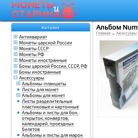
Альбом Numi
Каталог
Главная
→
Аксессуары
Антиквариат
Монеты царской России
Монеты СССР
Монеты РФ
Монеты иностранные
Боны царской России, СССР, РФ
Боны иностранные
Аксессуары
Альбомы-планшеты
Листы для монет
Альбомы для монет
Листы разделительные
пластиковые и картонные
Альбомы и листы для бон,
открыток, конвертов,
календарей, проездных
билетов
Альбомы и листы для марок