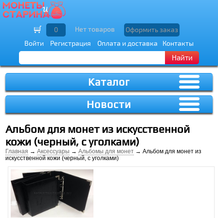
Нет товаров
0
Оформить заказ
Войти
Регистрация
Оплата и доставка
Контакты
Найти
Каталог
Новости
Альбом для монет из искусственной
кожи (черный, с уголками)
Главная
→
Аксессуары
→
Альбомы для монет
→ Альбом для монет из
искусственной кожи (черный, с уголками)