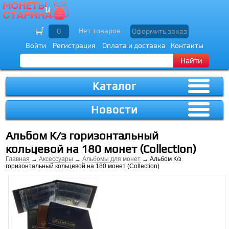
Нет товаров
0
Оформить заказ
Войти
Регистрация
Оплата и доставка
Контакты
Найти
Каталог
Новости
Альбом К/з горизонтальный
кольцевой на 180 монет (Collection)
Главная
→
Аксессуары
→
Альбомы для монет
→ Альбом К/з
горизонтальный кольцевой на 180 монет (Collection)