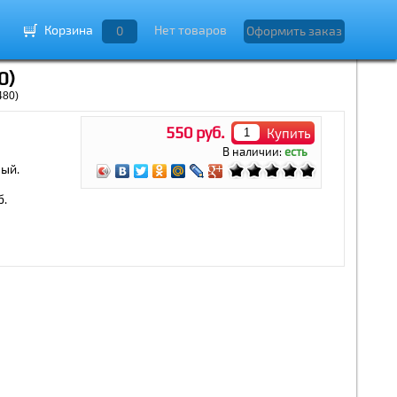
Корзина
Нет товаров
0
Оформить заказ
0)
480)
550 руб.
Купить
В наличии:
есть
вый.
б.