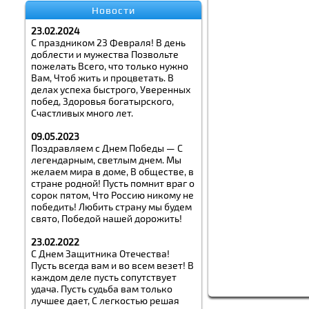
Новости
23.02.2024
С праздником 23 Февраля! В день
доблести и мужества Позвольте
пожелать Всего, что только нужно
Вам, Чтоб жить и процветать. В
делах успеха быстрого, Уверенных
побед, Здоровья богатырского,
Счастливых много лет.
09.05.2023
Поздравляем с Днем Победы — С
легендарным, светлым днем. Мы
желаем мира в доме, В обществе, в
стране родной! Пусть помнит враг о
сорок пятом, Что Россию никому не
победить! Любить страну мы будем
свято, Победой нашей дорожить!
23.02.2022
С Днем Защитника Отечества!
Пусть всегда вам и во всем везет! В
каждом деле пусть сопутствует
удача. Пусть судьба вам только
лучшее дает, С легкостью решая