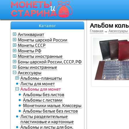
Альбом коль
Каталог
Главная
→
Аксессуары
Антиквариат
Монеты царской России
Монеты СССР
Монеты РФ
Монеты иностранные
Боны царской России, СССР, РФ
Боны иностранные
Аксессуары
Альбомы-планшеты
Листы для монет
Альбомы для монет
Альбомы без листов
Альбомы с листами
Монетники малые. Кляссеры
Альбомы белые без листов
Листы разделительные
пластиковые и картонные
Альбомы и листы для бон,