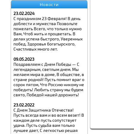
Новости
23.02.2024
С праздником 23 Февраля! В день
доблести и мужества Позвольте
пожелать Всего, что только нужно
Вам, Чтоб жить и процветать. В
делах успеха быстрого, Уверенных
побед, Здоровья богатырского,
Счастливых много лет.
09.05.2023
Поздравляем с Днем Победы — С
легендарным, светлым днем. Мы
желаем мира в доме, В обществе, в
стране родной! Пусть помнит враг о
сорок пятом, Что Россию никому не
победить! Любить страну мы будем
свято, Победой нашей дорожить!
23.02.2022
С Днем Защитника Отечества!
Пусть всегда вам и во всем везет! В
каждом деле пусть сопутствует
удача. Пусть судьба вам только
лучшее дает, С легкостью решая