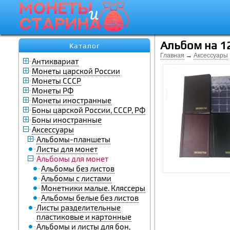
Альбом на 1
Каталог
Главная
→
Аксессуары
Антиквариат
Монеты царской России
Монеты СССР
Монеты РФ
Монеты иностранные
Боны царской России, СССР, РФ
Боны иностранные
Аксессуары
Альбомы-планшеты
Листы для монет
Альбомы для монет
Альбомы без листов
Альбомы с листами
Монетники малые. Кляссеры
Альбомы белые без листов
Листы разделительные
пластиковые и картонные
Альбомы и листы для бон,