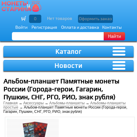
Нет товаров
0
Оформить заказ
Войти
Регистрация
Оплата и доставка
Контакты
Найти
Каталог
Новости
Альбом-планшет Памятные монеты
России (Города-герои, Гагарин,
Пушкин, СНГ, РГО, РИО, знак рубля)
Главная
→
Аксессуары
→
Альбомы-планшеты
→
Альбомы-планшеты
простые
→ Альбом-планшет Памятные монеты России (Города-герои,
Гагарин, Пушкин, СНГ, РГО, РИО, знак рубля)