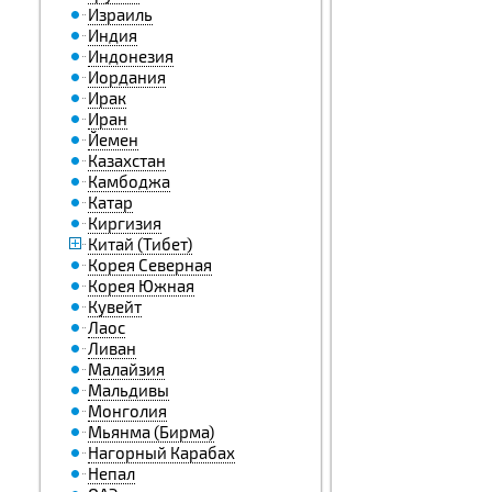
Израиль
Индия
Индонезия
Иордания
Ирак
Иран
Йемен
Казахстан
Камбоджа
Катар
Киргизия
Китай (Тибет)
Корея Северная
Корея Южная
Кувейт
Лаос
Ливан
Малайзия
Мальдивы
Монголия
Мьянма (Бирма)
Нагорный Карабах
Непал