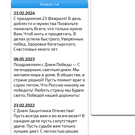
Новости
23.02.2024
С праздником 23 Февраля! В день
доблести и мужества Позвольте
пожелать Всего, что только нужно
Вам, Чтоб жить и процветать. В
делах успеха быстрого, Уверенных
побед, Здоровья богатырского,
Счастливых много лет.
09.05.2023
Поздравляем с Днем Победы — С
легендарным, светлым днем. Мы
желаем мира в доме, В обществе, в
стране родной! Пусть помнит враг о
сорок пятом, Что Россию никому не
победить! Любить страну мы будем
свято, Победой нашей дорожить!
23.02.2022
С Днем Защитника Отечества!
Пусть всегда вам и во всем везет! В
каждом деле пусть сопутствует
удача. Пусть судьба вам только
лучшее дает, С легкостью решая