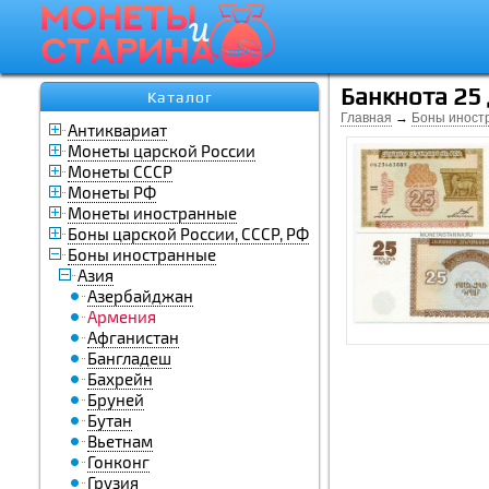
Банкнота 25
Каталог
Главная
→
Боны иност
Антиквариат
Монеты царской России
Монеты СССР
Монеты РФ
Монеты иностранные
Боны царской России, СССР, РФ
Боны иностранные
Азия
Азербайджан
Армения
Афганистан
Бангладеш
Бахрейн
Бруней
Бутан
Вьетнам
Гонконг
Грузия