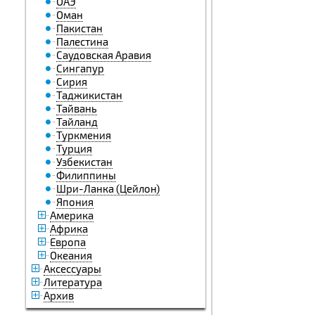
ОАЭ
Оман
Пакистан
Палестина
Саудовская Аравия
Сингапур
Сирия
Таджикистан
Тайвань
Тайланд
Туркмения
Турция
Узбекистан
Филиппины
Шри-Ланка (Цейлон)
Япония
Америка
Африка
Европа
Океания
Аксессуары
Литература
Архив