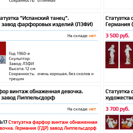
Сохранность: отличная
туэтка "Испанский танец".
Статуэтка
 завод фарфоровых изделий (ЛЗФИ)
Германия 
3 500 руб.
На складе:
нет
Год: 1960-е
Скульптор:
Завод: ЛЗФИ
Высота: 12 см
Сохранность: очень хорошая, без сколов и
трещин
фор винтаж обнаженная девочка.
Статуэтка 
) завод Липпельсдорф
художеств
3 700 руб.
На складе:
нет
№17
Статуэтка фарфор винтаж обнаженная
вочка. Германия (ГДР) завод Липпельсдорф