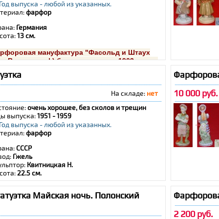
Год выпуска - любой из указанных.
териал:
фарфор
рана:
Германия
сота:
13 см.
рфоровая мануфактура "Фасольд и Штаух
ок-Валлендорф) была основана в 1903 году и
крыта в 1972 году
уэтка
Фарфорова
10 000 руб.
На складе:
нет
стояние:
очень хорошее, без сколов и трещин
ды выпуска:
1951 - 1959
Год выпуска - любой из указанных.
териал:
фарфор
рана:
СССР
вод:
Гжель
ульптор:
Квитницкая Н.
сота:
22.5 см.
атуэтка Майская ночь. Полонский
Фарфорова
2 200 руб.