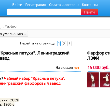
Войти
Регистрация
Оплата и доставка
Контакты
Найти
т
→ Фарфор
о умолчанию
▼
Перейти на страницу:
1
2
3
"Красные петухи". Ленинградский
Фарфор ст
авод
ЛЗФИ
15 000 руб.
На складе:
нет
№7
Чайный набор "Красные петухи".
нинградский фарфоровый завод
рана:
СССР
д:
1960-е
ульптор:
худ. А.В. Воробьевский