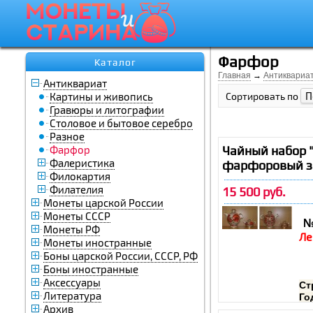
Фарфор
Каталог
Главная
→
Антиквариа
Антиквариат
П
Картины и живопись
Сортировать по
Гравюры и литографии
Столовое и бытовое серебро
Разное
Фарфор
Чайный набор 
Фалеристика
фарфоровый з
Филокартия
Филателия
15 500 руб.
Монеты царской России
Монеты СССР
Монеты РФ
Ле
Монеты иностранные
Боны царской России, СССР, РФ
Боны иностранные
Аксессуары
Ст
Литература
Го
Архив
Ск