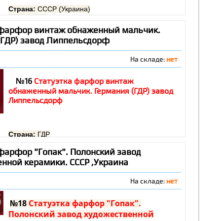
Страна:
СССР (Украина)
Год:
1970-е
Скульптор:
Бобик Н.
 фарфор винтаж обнаженный мальчик.
Завод:
ПЗХК
(ГДР) завод Липпельсдорф
Высота:
18 см
Сохранность:
очень хорошая, без сколов и
На складе:
нет
трещин
№16
Статуэтка фарфор винтаж
обнаженный мальчик. Германия (ГДР) завод
Липпельсдорф
Страна:
ГДР
Год:
1970-е
фарфор "Гопак". Полонский завод
Высота:
14 см
Сохранность:
отличная
енной керамики. СССР ,Украина
На складе:
нет
№18
Статуэтка фарфор "Гопак".
Полонский завод художественной