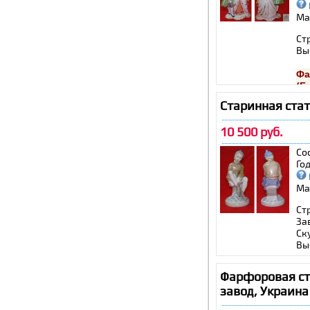
Ма
Ст
Вы
Фа
(Б
за
Старинная стат
10 500 руб.
Со
Го
Ма
Ст
За
Ск
Вы
Фарфоровая ст
завод, Украина