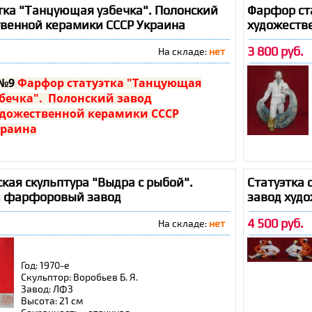
вод:
ЛФЗ
тка "Танцующая узбечка". Полонский
Фарфор ста
сота:
22 см + 9 см
твенной керамики СССР Украина
художеств
хранность:
отличная
----------------------------------------------
3 800 руб.
На складе:
нет
ексей Викторович Воробьевский (1906 - 1992)
народный художник РСФСР. Произведения
дожника были представлены и получали
№9
Фарфор статуэтка "Танцующая
грады на крупнейших выставках в Милане,
бечка". Полонский завод
риже, Нью-Йорке, Брюсселе, Остенде, Праге,
дожественной керамики СССР
нреале, Лейпциге.
краина
рана:
СССР (Украина)
д:
1960-е
ая скульптура "Выдра с рыбой".
Статуэтка 
ульптор:
Репай О.П.
й фарфоровый завод
завод худ
вод:
ПЗХК
сота:
25 см
4 500 руб.
На складе:
нет
хранность:
очень хорошая, без сколов и
ещин
Год: 1970-е
Скульптор: Воробьев Б. Я.
Завод: ЛФЗ
Высота: 21 см