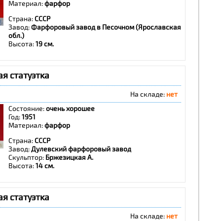
Материал:
фарфор
Страна:
СССР
Завод:
Ф
арфоровый завод в Песочном (Ярославская
обл.)
Высота:
19 см.
я статуэтка
На складе:
нет
Состояние:
очень хорошее
Год:
1951
Материал:
фарфор
Страна:
СССР
Завод:
Дулевский фарфоровый завод
Скульптор:
Бржезицкая А.
Высота:
14 см.
я статуэтка
На складе:
нет