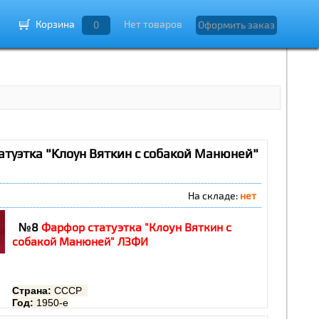
Корзина
Нет товаров
0
Оформить заказ
атуэтка "Клоун Вяткин с собакой Манюней"
На складе:
нет
№8
Фарфор статуэтка "Клоун Вяткин с
собакой Манюней" ЛЗФИ
Страна:
СССР
Год:
1950-е
Скульптор:
Дегтярев А.В.