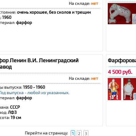
На складе:
нет
стояние:
очень хорошее, без сколов и трещин
д:
1960
териал:
фарфор
фор Ленин В.И. Ленинградский
Фарфорова
авод
4 500 руб.
На складе:
нет
ды выпуска:
1950 - 1960
Год выпуска - любой из указанных.
териал:
фарфор
рана:
СССР
вод:
ЛФЗ
сота:
19 см
Перейти на страницу:
1
2
3