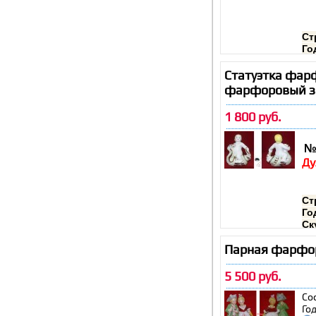
Ст
Го
Вы
Со
Статуэтка фар
фарфоровый з
1 800 руб.
№
Ду
Ст
Го
Ск
За
Парная фарфор
Вы
Со
5 500 руб.
Со
Го