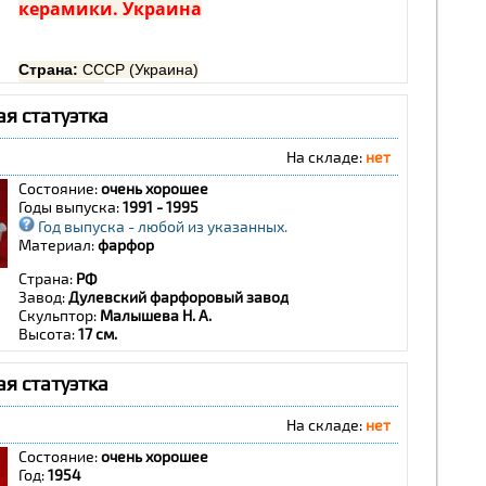
керамики. Украина
Страна:
СССР (Украина)
Год:
1970-е
Скульптор:
Бобик Н.
я статуэтка
Завод:
ПЗХК
Высота:
18 см
На складе:
нет
Сохранность:
очень хорошая, без сколов и
трещин
Состояние:
очень хорошее
Годы выпуска:
1991 - 1995
Год выпуска - любой из указанных.
Материал:
фарфор
Страна:
РФ
Завод:
Дулевский фарфоровый завод
Скульптор:
Малышева
Н. А.
Высота:
17 см.
я статуэтка
На складе:
нет
Состояние:
очень хорошее
Год:
1954