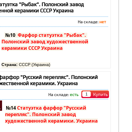
Завод:
ЛЗФИ
туэтка "Рыбак". Полонский завод
Высота:
17 см
енной керамики СССР Украина
Сохранность:
удовлетворительная (имеется
дефект)
На складе:
нет
№10
Фарфор статуэтка "Рыбак".
Полонский завод художественной
керамики СССР Украина
Страна:
СССР (Украина)
Год:
1960-е
Скульптор:
Албул В.В.
фарфор "Русский перепляс". Полонский
Завод:
ПЗХК
ожественной керамики. Украина
Высота:
22 см
Сохранность:
очень хорошая, без сколов и трещин
Купить
На складе:
есть
№14
Статуэтка фарфор "Русский
перепляс". Полонский завод
художественной керамики. Украина