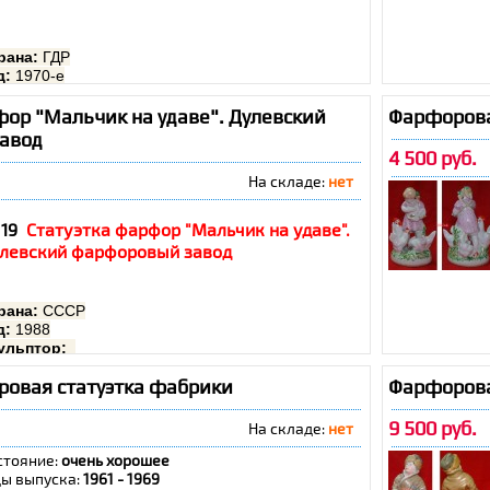
рана:
ГДР
д:
1970-е
сота:
8 см
хранность:
отличная
фор "Мальчик на удаве". Дулевский
Фарфорова
авод
4 500 руб.
На складе:
нет
19
Статуэтка фарфор "Мальчик на удаве".
левский фарфоровый завод
рана:
СССР
д:
1988
ульптор:
вод:
Дулево
овая статуэтка фабрики
Фарфорова
сота:
11 см
хранность:
очень хорошая
9 500 руб.
На складе:
нет
стояние:
очень хорошее
ды выпуска:
1961 - 1969