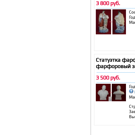
3 800 руб.
Со
Го
Ма
Статуэтка фар
фарфоровый з
3 500 руб.
Го
Ма
Ст
За
Вы