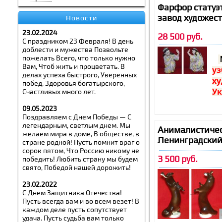
За
Фарфор статуэ
Вы
завод художес
Новости
Со
----
23.02.2024
28 500 руб.
Ал
С праздником 23 Февраля! В день
- 
доблести и мужества Позвольте
ху
пожелать Всего, что только нужно
на
Вам, Чтоб жить и процветать. В
уз
Па
делах успеха быстрого, Уверенных
ху
Мо
побед, Здоровья богатырского,
У
Счастливых много лет.
09.05.2023
Поздравляем с Днем Победы — С
Ст
легендарным, светлым днем. Мы
Го
Анималистическ
желаем мира в доме, В обществе, в
Ск
Ленинградски
стране родной! Пусть помнит враг о
За
сорок пятом, Что Россию никому не
Вы
3 500 руб.
победить! Любить страну мы будем
Со
свято, Победой нашей дорожить!
тр
23.02.2022
С Днем Защитника Отечества!
Пусть всегда вам и во всем везет! В
каждом деле пусть сопутствует
удача. Пусть судьба вам только