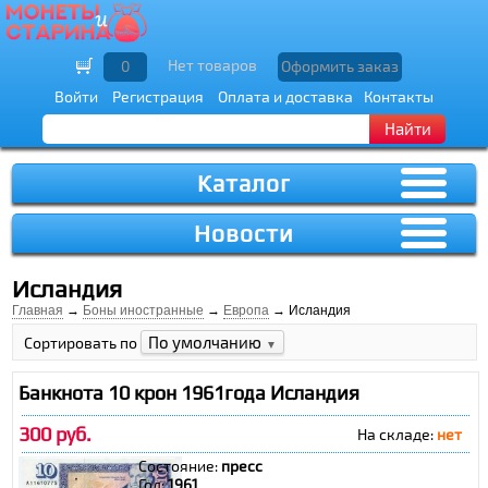
Нет товаров
0
Оформить заказ
Войти
Регистрация
Оплата и доставка
Контакты
Найти
Каталог
Новости
Исландия
Главная
→
Боны иностранные
→
Европа
→ Исландия
По умолчанию
Сортировать по
▼
Банкнота 10 крон 1961года Исландия
300 руб.
На складе:
нет
Состояние:
пресс
Год:
1961