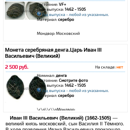
Состояние:
VF+
Годы выпуска:
1462 - 1505
Год выпуска - любой из указанных.
Материал:
серебро
Мондвор: Московский
Монета серебряная денга.Царь Иван III
Васильевич (Великий)
2 500 руб.
На складе:
нет
Номинал:
денга
Состояние:
Смотрите фото
Годы выпуска:
1462 - 1505
Год выпуска - любой из указанных.
Материал:
серебро
\r\n\\r\\nМондвор:
Иван III Васильевич (Великий) (1662-1505)
—
великий князь московский, сын Василия II Тёмного.
В ходе правления Ивана Васильевича произошло