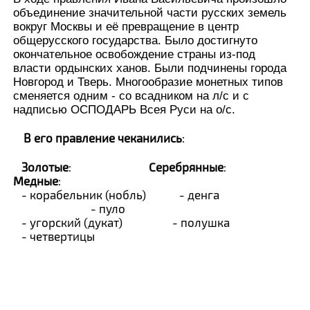
объединение значительной части русских земель
вокруг Москвы и её превращение в центр
общерусского государства. Было достигнуто
окончательное освобождение страны из-под
власти ордынских ханов. Были подчинены города
Новгород и Тверь. Многообразие монетных типов
сменяется одним - со всадником на л/с и с
надписью ОСПОДАРЬ Всея Руси на о/с.
В его правление чеканились
:
Золотые
:
Серебрянные
:
Медные
:
- корабельник (нобль) - денга
- пуло
- угорский (дукат) - полушка
- четвертицы