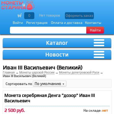
Нет товаров
0
Оформить заказ
Войти
Регистрация
Оплата и доставка
Контакты
Найти
Каталог
Новости
Иван III Васильевич (Великий)
Главная
→
Монеты царской России
→
Монеты допетровской Руси
→
Иван III Васильевич (Великий)
По умолчанию
Сортировать по
▼
Монета серебряная Денга "дозор" Иван III
Васильевич
2 500 руб.
На складе:
нет