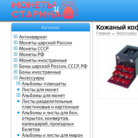
Кожаный коф
Каталог
Главная
→
Аксессуары
Антиквариат
Монеты царской России
Монеты СССР
Монеты РФ
Монеты иностранные
Боны царской России, СССР, РФ
Боны иностранные
Аксессуары
Альбомы-планшеты
Листы для монет
Альбомы для монет
Листы разделительные
пластиковые и картонные
Альбомы и листы для бон,
открыток, конвертов,
календарей, проездных
билетов
Альбомы и листы для марок