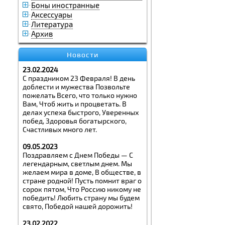
Боны иностранные
Аксессуары
Литература
Архив
Новости
23.02.2024
С праздником 23 Февраля! В день
доблести и мужества Позвольте
пожелать Всего, что только нужно
Вам, Чтоб жить и процветать. В
делах успеха быстрого, Уверенных
побед, Здоровья богатырского,
Счастливых много лет.
09.05.2023
Поздравляем с Днем Победы — С
легендарным, светлым днем. Мы
желаем мира в доме, В обществе, в
стране родной! Пусть помнит враг о
сорок пятом, Что Россию никому не
победить! Любить страну мы будем
свято, Победой нашей дорожить!
23.02.2022