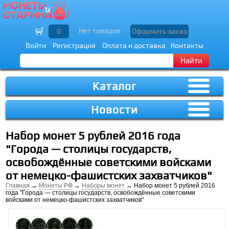
Нет товаров
0
Оформить заказ
Войти
Регистрация
Оплата и доставка
Контакты
Найти
Каталог
Новости
Набор монет 5 рублей 2016 года
"Города — столицы государств,
освобождённые советскими войсками
от немецко-фашистских захватчиков"
Главная
→
Монеты РФ
→
Наборы монет
→ Набор монет 5 рублей 2016
года "Города — столицы государств, освобождённые советскими
войсками от немецко-фашистских захватчиков"