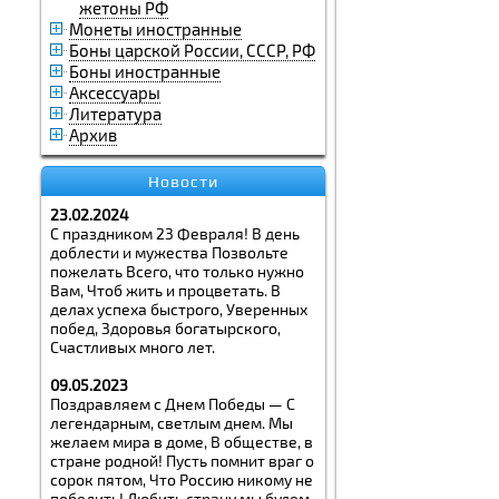
жетоны РФ
Монеты иностранные
Боны царской России, СССР, РФ
Боны иностранные
Аксессуары
Литература
Архив
Новости
23.02.2024
С праздником 23 Февраля! В день
доблести и мужества Позвольте
пожелать Всего, что только нужно
Вам, Чтоб жить и процветать. В
делах успеха быстрого, Уверенных
побед, Здоровья богатырского,
Счастливых много лет.
09.05.2023
Поздравляем с Днем Победы — С
легендарным, светлым днем. Мы
желаем мира в доме, В обществе, в
стране родной! Пусть помнит враг о
сорок пятом, Что Россию никому не
победить! Любить страну мы будем