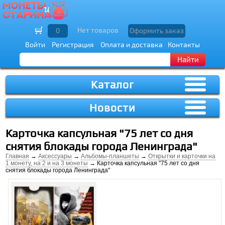
Нет товаров
0
Оформить заказ
Войти
Регистрация
Оплата и доставка
Контакты
Найти
Каталог
Новости
Карточка капсульная "75 лет со дня
снятия блокады города Ленинграда"
Главная
→
Аксессуары
→
Альбомы-планшеты
→
Открытки и карточки на
1 монету, на 2 и на 3 монеты
→ Карточка капсульная "75 лет со дня
снятия блокады города Ленинграда"