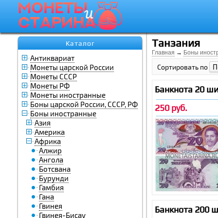
Танзания
Каталог
Главная
→
Боны иност
Антиквариат
П
Монеты царской России
Сортировать по
Монеты СССР
Монеты РФ
Банкнота 20 ш
Монеты иностранные
Боны царской России, СССР, РФ
250 руб.
Боны иностранные
Азия
Америка
Африка
Алжир
Ангола
Ботсвана
Бурунди
Гамбия
Гана
Гвинея
Банкнота 200 
Гвинея-Бисау