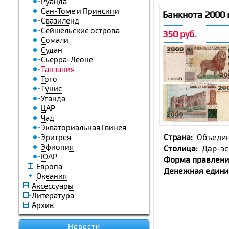
Руанда
Сан-Томе и Принсипи
Банкнота 2000 
Свазиленд
Сейшельские острова
350 руб.
Сомали
Судан
Сьерра-Леоне
Танзания
Того
Тунис
Уганда
ЦАР
Чад
Экваториальная Гвинея
Cтрана:
Объедин
Эритрея
Эфиопия
Столица:
Дар-э
ЮАР
Форма правлени
Европа
Денежная едини
Океания
Аксессуары
Литература
Архив
Новости