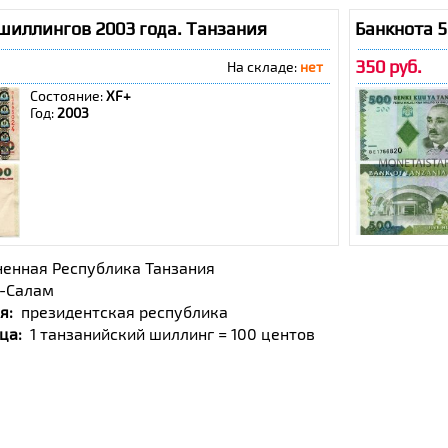
шиллингов 2003 года. Танзания
Банкнота 
350 руб.
На складе:
нет
Состояние:
ХF+
Год:
2003
енная Республика Танзания
с-Салам
я:
президентская республика
ца:
1 танзанийский шиллинг = 100 центов