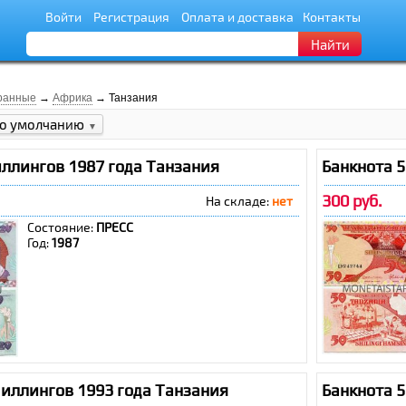
Войти
Регистрация
Оплата и доставка
Контакты
Найти
ранные
→
Африка
→ Танзания
о умолчанию
▼
иллингов 1987 года Танзания
Банкнота 
300 руб.
На складе:
нет
Состояние:
ПРЕСС
Год:
1987
шиллингов 1993 года Танзания
Банкнота 