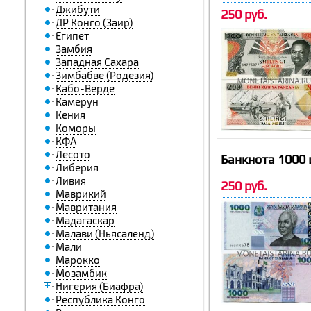
Джибути
250 руб.
ДР Конго (Заир)
Египет
Замбия
Западная Сахара
Зимбабве (Родезия)
Кабо-Верде
Камерун
Кения
Коморы
КФА
Лесото
Банкнота 1000
Либерия
Ливия
250 руб.
Маврикий
Мавритания
Мадагаскар
Малави (Ньясаленд)
Мали
Марокко
Мозамбик
Нигерия (Биафра)
Республика Конго