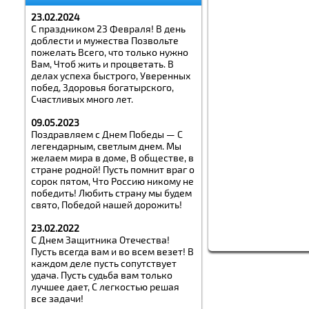
23.02.2024
С праздником 23 Февраля! В день
доблести и мужества Позвольте
пожелать Всего, что только нужно
Вам, Чтоб жить и процветать. В
делах успеха быстрого, Уверенных
побед, Здоровья богатырского,
Счастливых много лет.
09.05.2023
Поздравляем с Днем Победы — С
легендарным, светлым днем. Мы
желаем мира в доме, В обществе, в
стране родной! Пусть помнит враг о
сорок пятом, Что Россию никому не
победить! Любить страну мы будем
свято, Победой нашей дорожить!
23.02.2022
С Днем Защитника Отечества!
Пусть всегда вам и во всем везет! В
каждом деле пусть сопутствует
удача. Пусть судьба вам только
лучшее дает, С легкостью решая
все задачи!