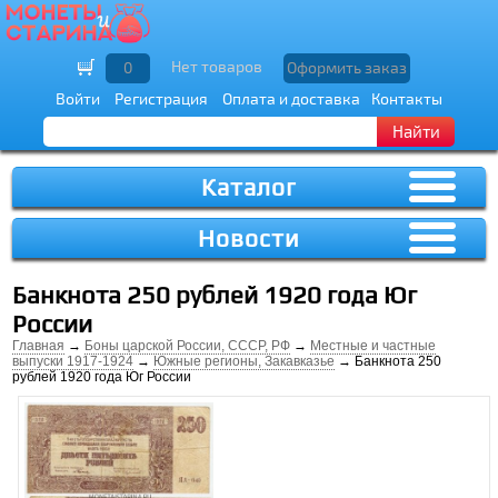
Нет товаров
0
Оформить заказ
Войти
Регистрация
Оплата и доставка
Контакты
Найти
Каталог
Новости
Банкнота 250 рублей 1920 года Юг
России
Главная
→
Боны царской России, СССР, РФ
→
Местные и частные
выпуски 1917-1924
→
Южные регионы, Закавказье
→ Банкнота 250
рублей 1920 года Юг России