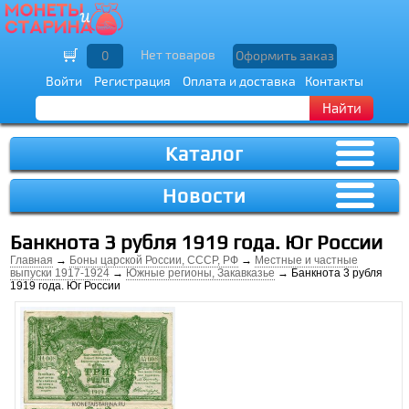
Нет товаров
0
Оформить заказ
Войти
Регистрация
Оплата и доставка
Контакты
Найти
Каталог
Новости
Банкнота 3 рубля 1919 года. Юг России
Главная
→
Боны царской России, СССР, РФ
→
Местные и частные
выпуски 1917-1924
→
Южные регионы, Закавказье
→ Банкнота 3 рубля
1919 года. Юг России