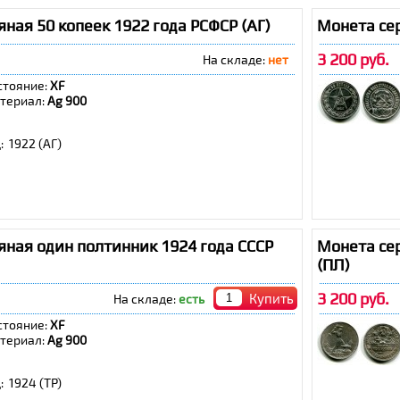
ная 50 копеек 1922 года РСФСР (АГ)
Монета сер
3 200 руб.
На складе:
нет
стояние:
XF
териал:
Ag 900
: 1922 (АГ)
ная один полтинник 1924 года СССР
Монета сер
(ПЛ)
3 200 руб.
Купить
На складе:
есть
стояние:
XF
териал:
Ag 900
: 1924 (ТР)