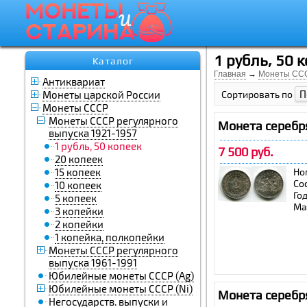
1 рубль, 50 
Каталог
Главная
→
Монеты СС
Антиквариат
П
Монеты царской России
Сортировать по
Монеты СССР
Монеты СССР регулярного
Монета серебря
выпуска 1921-1957
1 рубль, 50 копеек
7 500 руб.
20 копеек
15 копеек
Но
Со
10 копеек
Го
5 копеек
Ма
3 копейки
2 копейки
1 копейка, полкопейки
Монеты СССР регулярного
выпуска 1961-1991
Юбилейные монеты СССР (Ag)
Юбилейные монеты СССР (Ni)
Монета серебря
Негосударств. выпуски и