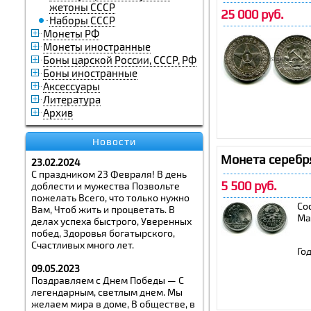
жетоны СССР
25 000 руб.
Наборы СССР
Монеты РФ
Монеты иностранные
Боны царской России, СССР, РФ
Боны иностранные
Аксессуары
Литература
Архив
Новости
Монета серебря
23.02.2024
С праздником 23 Февраля! В день
5 500 руб.
доблести и мужества Позвольте
пожелать Всего, что только нужно
Со
Вам, Чтоб жить и процветать. В
Ма
делах успеха быстрого, Уверенных
побед, Здоровья богатырского,
Счастливых много лет.
Год
09.05.2023
Поздравляем с Днем Победы — С
легендарным, светлым днем. Мы
желаем мира в доме, В обществе, в