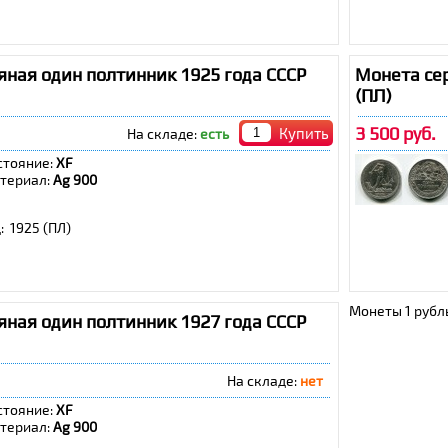
ная один полтинник 1925 года СССР
Монета сер
(ПЛ)
3 500 руб.
Купить
На складе:
есть
стояние:
XF
териал:
Ag 900
: 1925 (ПЛ)
Монеты 1 рубль,
ная один полтинник 1927 года СССР
На складе:
нет
стояние:
XF
териал:
Ag 900