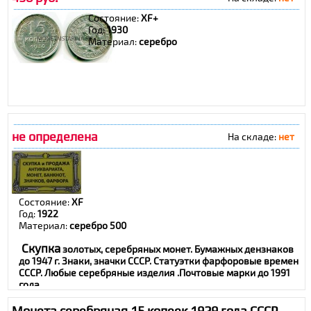
Состояние:
XF+
Год:
1930
Материал:
серебро
не определена
На складе:
нет
Состояние:
XF
Год:
1922
Материал:
серебро 500
Скупка
золотых, серебряных монет. Бумажных дензнаков
до 1947 г. Знаки, значки СССР. Статуэтки фарфоровые времен
СССР. Любые серебряные изделия .Почтовые марки до 1991
гола.
Подробную информацию по тел.
Монета серебряная 15 копеек 1929 года СССР
7 (916) 324-66-03