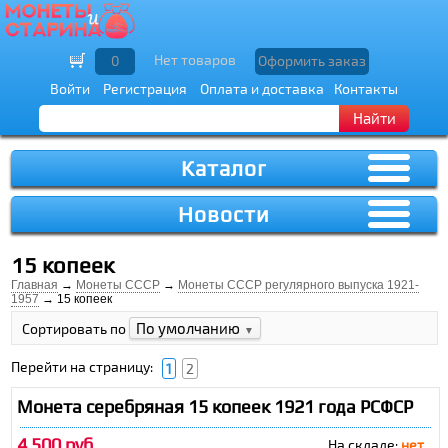
Нет товаров
0
Оформить заказ
Войти
Регистрация
Оплата и доставка
Контакты
Найти
Каталог
Новости
15 копеек
Главная
→
Монеты СССР
→
Монеты СССР регулярного выпуска 1921-
1957
→ 15 копеек
По умолчанию
Сортировать по
▼
Перейти на страницу:
1
2
Монета серебряная 15 копеек 1921 года РСФСР
4 500 руб.
На складе:
нет