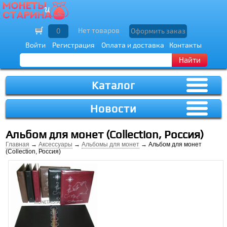
Нет товаров
0
Оформить заказ
Войти
Регистрация
Оплата и доставка
Контакты
Найти
Каталог
Новости
Альбом для монет (Collection, Россия)
Главная
→
Аксессуары
→
Альбомы для монет
→ Альбом для монет
(Collection, Россия)