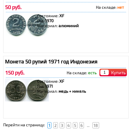
50 руб.
На складе:
нет
Состояние:
XF
Год:
1970
Материал:
алюминий
Монета 50 рупий 1971 год Индонезия
150 руб.
Купить
На складе:
есть
Состояние:
XF
Год:
1971
Материал:
медь + никель
Перейти на страницу:
1
2
3
4
5
6
...
18