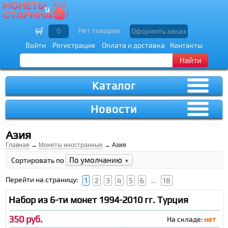
Нет товаров
0
Оформить заказ
Войти
Регистрация
Оплата и доставка
Контакты
Найти
Каталог
Новости
Азия
Главная
→
Монеты иностранные
→ Азия
По умолчанию
Сортировать по
▼
Перейти на страницу:
1
2
3
4
5
6
...
18
Набор из 6-ти монет 1994-2010 гг. Турция
350 руб.
На складе:
нет