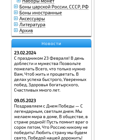
Наборы монет
Боны царской России, СССР, РФ
Боны иностранные
Аксессуары
Литература
Архив
Новости
23.02.2024
С праздником 23 Февраля! В день
доблести и мужества Позвольте
пожелать Всего, что только нужно
Вам, Чтоб жить и процветать. В
делах успеха быстрого, Уверенных
побед, Здоровья богатырского,
Счастливых много лет.
09.05.2023
Поздравляем с Днем Победы — С
легендарным, светлым днем. Мы
желаем мира в доме, В обществе, в
стране родной! Пусть помнит враг о
сорок пятом, Что Россию никому не
победить! Любить страну мы будем
свято, Победой нашей дорожить!