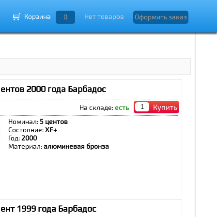
Корзина
Нет товаров
0
Оформить заказ
ентов 2000 года Барбадос
Купить
На складе:
есть
Номинал:
5 центов
Состояние:
ХF+
Год:
2000
Материал:
алюминевая бронза
ент 1999 года Барбадос