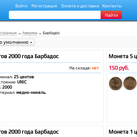
Войти
Регистрация
Оплата и доставка
Контакты
Найти
странные
→
Америка
→ Барбадос
о умолчанию
▼
ов 2000 года Барбадос
Монета 5 ц
150 руб.
На складе:
нет
минал:
25 центов
стояние:
UNIC
д:
2000
териал:
медно-никель.
ов 2000 года Барбадос
Монета 1 ц