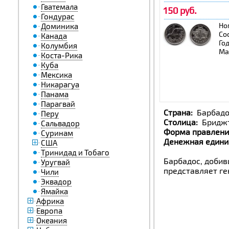
Гватемала
150 руб.
Гондурас
Но
Доминика
Со
Канада
Го
Колумбия
Ма
Коста-Рика
Куба
Мексика
Никарагуа
Панама
Парагвай
Cтрана:
Б
Перу
Столица:
Бридж
Сальвадор
Форма правлени
Суринам
Денежная едини
США
Тринидад и Тобаго
Барбадос, добив
Уругвай
представляет ге
Чили
Эквадор
Ямайка
Африка
Европа
Океания