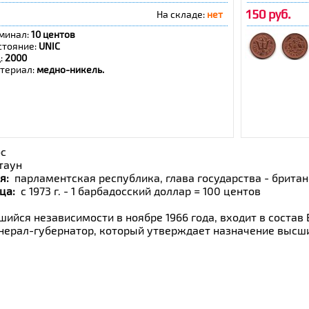
150 руб.
На складе:
нет
минал:
10 центов
стояние:
UNIC
д:
2000
териал:
медно-никель.
арбадос
таун
я:
парламентская республика, глава государства - брита
ца:
с 1973 г. - 1 барбадосский доллар = 100 центов
шийся независимости в ноябре 1966 года, входит в соста
нерал-губернатор, который утверждает назначение высш