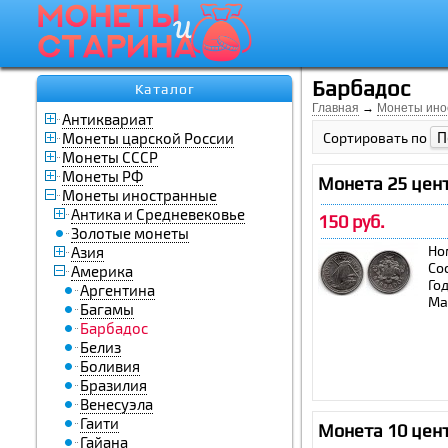
Барбадос
Каталог
Главная
→
Монеты ино
Антиквариат
П
Монеты царской России
Сортировать по
Монеты СССР
Монеты РФ
Монета 25 цент
Монеты иностранные
Антика и Средневековье
150 руб.
Золотые монеты
Но
Азия
Со
Америка
Го
Аргентина
Ма
Багамы
Барбадос
Белиз
Боливия
Бразилия
Венесуэла
Гаити
Монета 10 цент
Гайана