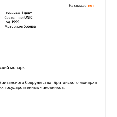
На складе:
нет
Номинал:
1 цент
Состояние:
UNIC
Год:
1999
Материал:
бронза
нский монарх
в Британского Содружества. Британского монарха
их государственных чиновников.