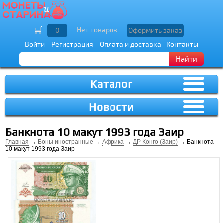
Нет товаров
0
Оформить заказ
Войти
Регистрация
Оплата и доставка
Контакты
Найти
Каталог
Новости
Банкнота 10 макут 1993 года Заир
Главная
→
Боны иностранные
→
Африка
→
ДР Конго (Заир)
→ Банкнота
10 макут 1993 года Заир