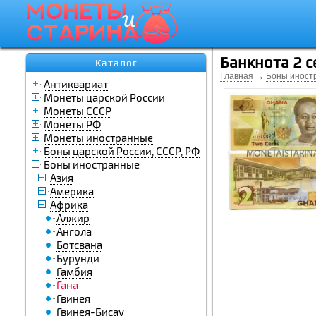
Банкнота 2 с
Каталог
Главная
→
Боны иност
Антиквариат
Монеты царской России
Монеты СССР
Монеты РФ
Монеты иностранные
Боны царской России, СССР, РФ
Боны иностранные
Азия
Америка
Африка
Алжир
Ангола
Ботсвана
Бурунди
Гамбия
Гана
Гвинея
Гвинея-Бисау