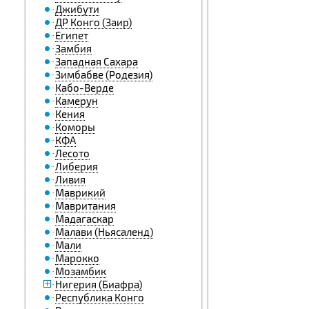
Джибути
ДР Конго (Заир)
Египет
Замбия
Западная Сахара
Зимбабве (Родезия)
Кабо-Верде
Камерун
Кения
Коморы
КФА
Лесото
Либерия
Ливия
Маврикий
Мавритания
Мадагаскар
Малави (Ньясаленд)
Мали
Марокко
Мозамбик
Нигерия (Биафра)
Республика Конго