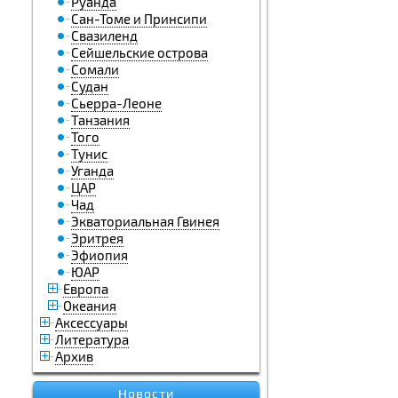
Руанда
Сан-Томе и Принсипи
Свазиленд
Сейшельские острова
Сомали
Судан
Сьерра-Леоне
Танзания
Того
Тунис
Уганда
ЦАР
Чад
Экваториальная Гвинея
Эритрея
Эфиопия
ЮАР
Европа
Океания
Аксессуары
Литература
Архив
Новости