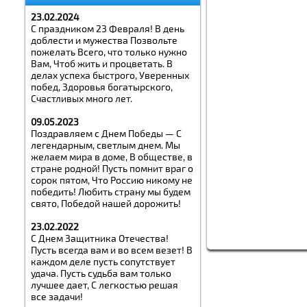
23.02.2024
С праздником 23 Февраля! В день
доблести и мужества Позвольте
пожелать Всего, что только нужно
Вам, Чтоб жить и процветать. В
делах успеха быстрого, Уверенных
побед, Здоровья богатырского,
Счастливых много лет.
09.05.2023
Поздравляем с Днем Победы — С
легендарным, светлым днем. Мы
желаем мира в доме, В обществе, в
стране родной! Пусть помнит враг о
сорок пятом, Что Россию никому не
победить! Любить страну мы будем
свято, Победой нашей дорожить!
23.02.2022
С Днем Защитника Отечества!
Пусть всегда вам и во всем везет! В
каждом деле пусть сопутствует
удача. Пусть судьба вам только
лучшее дает, С легкостью решая
все задачи!