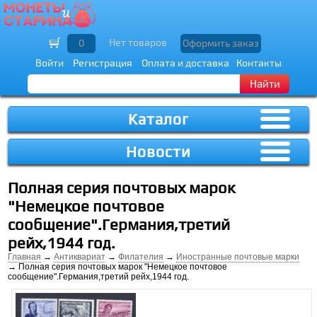
Нет товаров
0
Оформить заказ
Войти
Регистрация
Оплата и доставка
Контакты
Найти
Каталог
Новости
Полная серия почтовых марок
"Немецкое почтовое
сообщение".Германия,третий
рейх,1944 год.
Главная
→
Антиквариат
→
Филателия
→
Иностранные почтовые марки
→ Полная серия почтовых марок "Немецкое почтовое
сообщение".Германия,третий рейх,1944 год.