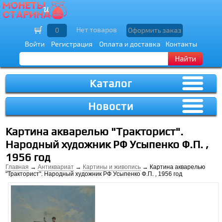
Нет товаров
0
Оформить заказ
Войти
Регистрация
Оплата и доставка
Контакты
Найти
Каталог
Новости
Картина акварелью "Тракторист".
Народный художник РФ Усыпенко Ф.П. ,
1956 год
Главная
→
Антиквариат
→
Картины и живопись
→ Картина акварелью
"Тракторист". Народный художник РФ Усыпенко Ф.П. , 1956 год