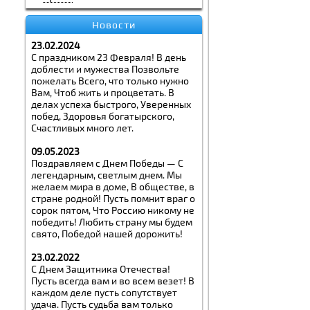
Новости
23.02.2024
С праздником 23 Февраля! В день
доблести и мужества Позвольте
пожелать Всего, что только нужно
Вам, Чтоб жить и процветать. В
делах успеха быстрого, Уверенных
побед, Здоровья богатырского,
Счастливых много лет.
09.05.2023
Поздравляем с Днем Победы — С
легендарным, светлым днем. Мы
желаем мира в доме, В обществе, в
стране родной! Пусть помнит враг о
сорок пятом, Что Россию никому не
победить! Любить страну мы будем
свято, Победой нашей дорожить!
23.02.2022
С Днем Защитника Отечества!
Пусть всегда вам и во всем везет! В
каждом деле пусть сопутствует
удача. Пусть судьба вам только