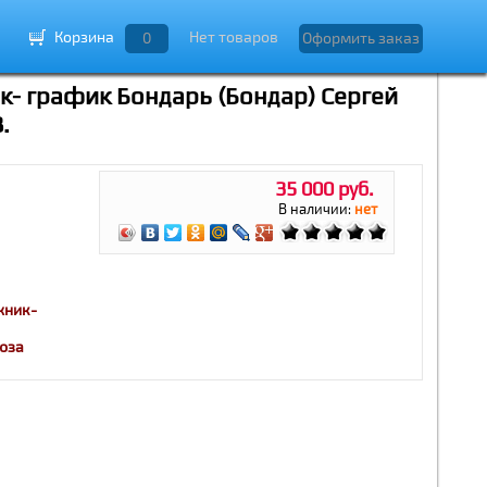
Корзина
Нет товаров
0
Оформить заказ
к- график Бондарь (Бондар) Сергей
.
35 000 руб.
В наличии:
нет
жник-
оюза