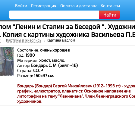
Войти
Регистрация
Оплата и доставка
Контакты
Найти
ом "Ленин и Сталин за беседой ". Художни
 Копия с картины художника Васильева П.В
т
→
Картины и живопись
→ Картина маслом
Состояние:
очень хорошее
Год:
1980
Материал:
холст, масло.
Автор:
Бондарь С. М. (рейт.-4В)
Страна:
СССР
Размер:
160х97
см.
Бондарь (Бондар) Сергей Михайлович (1912- 1993 гг) - худо
график, иллюстратор, плакатист. Основное направление
литографии на тему "Лениниана". Член Ленинградского С
художников.