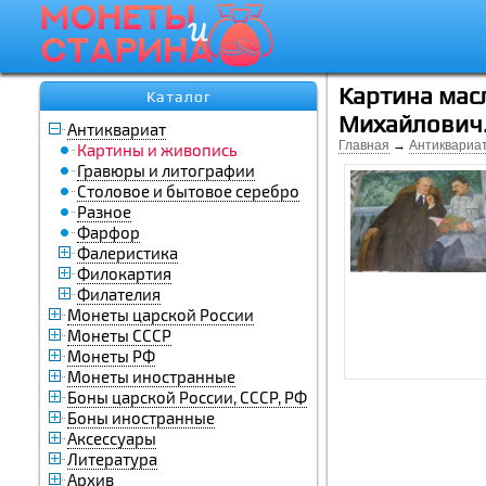
Картина масл
Каталог
Михайлович.
Антиквариат
Главная
→
Антиквариа
Картины и живопись
Гравюры и литографии
Столовое и бытовое серебро
Разное
Фарфор
Фалеристика
Филокартия
Филателия
Монеты царской России
Монеты СССР
Монеты РФ
Монеты иностранные
Боны царской России, СССР, РФ
Боны иностранные
Аксессуары
Литература
Архив