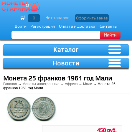
Нет товаров
0
Оформить заказ
Войти
Регистрация
Оплата и доставка
Контакты
Найти
Каталог
Новости
Монета 25 франков 1961 год Мали
Главная
→
Монеты иностранные
→
Африка
→
Мали
→ Монета 25
франков 1961 год Мали
450 руб.