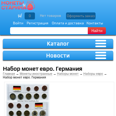
Нет товаров
0
Оформить заказ
Войти
Регистрация
Оплата и доставка
Контакты
Найти
Каталог
Новости
Набор монет евро. Германия
Главная
→
Монеты иностранные
→
Наборы монет
→
Наборы евро
→
Набор монет евро. Германия