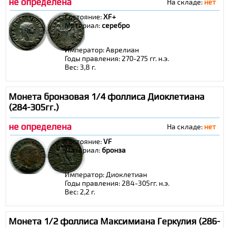
не определена
На складе:
нет
Состояние:
XF+
Материал:
cеребро
Император: Аврелиан
Годы правления: 270-275 гг. н.э.
Вес: 3,8 г.
Монета бронзовая 1/4 фоллиса Диоклетиана
(284-305гг.)
не определена
На складе:
нет
Состояние:
VF
Материал:
бронза
Император: Диоклетиан
Годы правления: 284-305гг. н.э.
Вес: 2,2 г.
Монета 1/2 фоллиса Максимиана Геркулия (286-