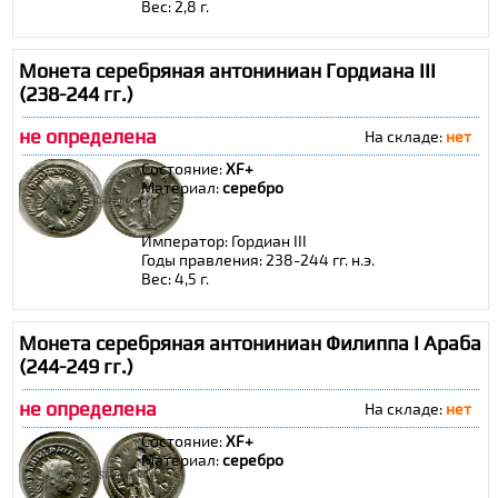
Вес: 2,8 г.
Монета серебряная антониниан Гордиана III
(238-244 гг.)
не определена
На складе:
нет
Состояние:
XF+
Материал:
cеребро
Император: Гордиан III
Годы правления: 238-244 гг. н.э.
Вес: 4,5 г.
Монета серебряная антониниан Филиппа I Араба
(244-249 гг.)
не определена
На складе:
нет
Состояние:
XF+
Материал:
cеребро