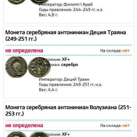
Император: Филипп I Араб
Годы правления: 244-249 гг. н.э.
Вес: 4,8 г.
Монета серебряная антониниан Деция Траяна
(249-251 гг.)
не определена
На складе:
нет
Состояние:
XF+
Материал:
cеребро
Император: Деций Траян
Годы правления: 249-251 гг. н.э.
Вес: 4,4 г.
Монета серебряная антониниан Волузиана (251-
253 гг.)
не определена
На складе:
нет
Состояние:
XF+