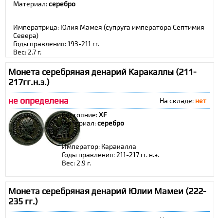
Материал:
cеребро
Императрица: Юлия Мамея (супруга императора Септимия
Севера)
Годы правления: 193-211 гг.
Вес: 2,7 г.
Монета серебряная денарий Каракаллы (211-
217гг.н.э.)
не определена
На складе:
нет
Состояние:
XF
Материал:
cеребро
Император: Каракалла
Годы правления: 211-217 гг. н.э.
Вес: 2,9 г.
Монета серебряная денарий Юлии Мамеи (222-
235 гг.)