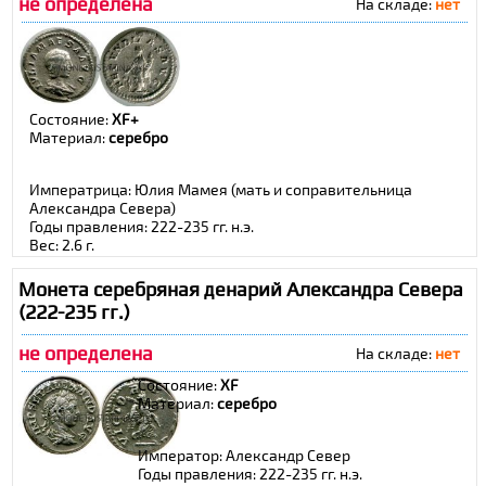
не определена
На складе:
нет
Состояние:
XF+
Материал:
cеребро
Императрица: Юлия Мамея (мать и соправительница
Александра Севера)
Годы правления: 222-235 гг. н.э.
Вес: 2,6 г.
Монета серебряная денарий Александра Севера
(222-235 гг.)
не определена
На складе:
нет
Состояние:
XF
Материал:
cеребро
Император: Александр Север
Годы правления: 222-235 гг. н.э.