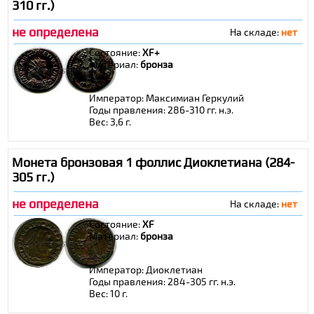
310 гг.)
не определена
На складе:
нет
Состояние:
XF+
Материал:
бронза
Император: Максимиан Геркулий
Годы правления: 286-310 гг. н.э.
Вес: 3,6 г.
Монета бронзовая 1 фоллис Диоклетиана (284-
305 гг.)
не определена
На складе:
нет
Состояние:
XF
Материал:
бронза
Император: Диоклетиан
Годы правления: 284-305 гг. н.э.
Вес: 10 г.