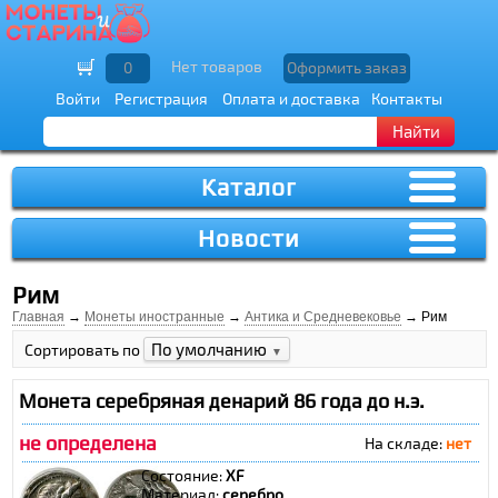
Нет товаров
0
Оформить заказ
Войти
Регистрация
Оплата и доставка
Контакты
Найти
Каталог
Новости
Рим
Главная
→
Монеты иностранные
→
Антика и Средневековье
→ Рим
По умолчанию
Сортировать по
▼
Монета серебряная денарий 86 года до н.э.
не определена
На складе:
нет
Состояние:
XF
Материал:
cеребро