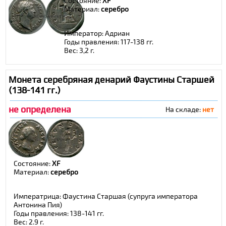
Состояние:
XF
Материал:
cеребро
Император: Адриан
Годы правления: 117-138 гг.
Вес: 3,2 г.
Монета серебряная денарий Фаустины Старшей
(138-141 гг.)
не определена
На складе:
нет
Состояние:
XF
Материал:
cеребро
Императрица: Фаустина Старшая (супруга императора
Антонина Пия)
Годы правления: 138-141 гг.
Вес: 2,9 г.