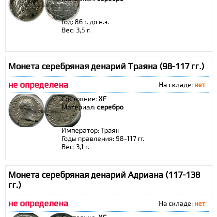
Год: 86 г. до н.э.
Вес: 3,5 г.
Монета серебряная денарий Траяна (98-117 гг.)
не определена
На складе:
нет
Состояние:
XF
Материал:
cеребро
Император: Траян
Годы правления: 98-117 гг.
Вес: 3,1 г.
Монета серебряная денарий Адриана (117-138
гг.)
не определена
На складе:
нет