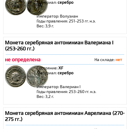
Материал:
cеребро
Император: Волузиан
Годы правления: 251-253 гг. н.э.
Вес: 3,9 г.
Монета серебряная антониниан Валериана I
(253-260 гг.)
не определена
На складе:
нет
Состояние:
XF
Материал:
cеребро
Император: Валериан I
Годы правления: 253-260 гг. н.э.
Вес: 3,2 г.
Монета серебряная антониниан Аврелиана (270-
275 гг.)