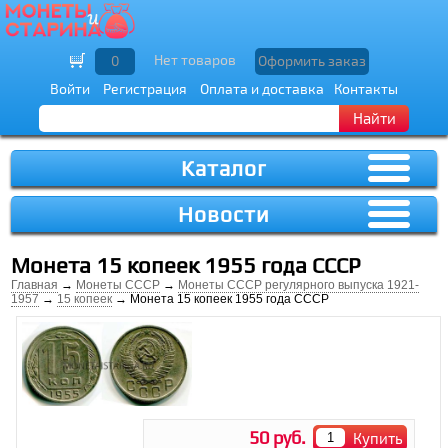
Нет товаров
0
Оформить заказ
Войти
Регистрация
Оплата и доставка
Контакты
Найти
Каталог
Новости
Монета 15 копеек 1955 года СССР
Главная
→
Монеты СССР
→
Монеты СССР регулярного выпуска 1921-
1957
→
15 копеек
→ Монета 15 копеек 1955 года СССР
50 руб.
Купить