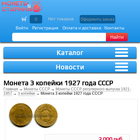
Нет товаров
0
Оформить заказ
Войти
Регистрация
Оплата и доставка
Контакты
Найти
Каталог
Новости
Монета 3 копейки 1927 года СССР
Главная
→
Монеты СССР
→
Монеты СССР регулярного выпуска 1921-
1957
→
3 копейки
→ Монета 3 копейки 1927 года СССР
2 000 руб.