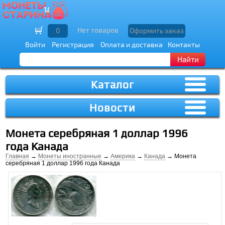
Нет товаров
0
Оформить заказ
Войти
Регистрация
Оплата и доставка
Контакты
Найти
Каталог
Новости
Монета серебряная 1 доллар 1996
года Канада
Главная
→
Монеты иностранные
→
Америка
→
Канада
→ Монета
серебряная 1 доллар 1996 года Канада