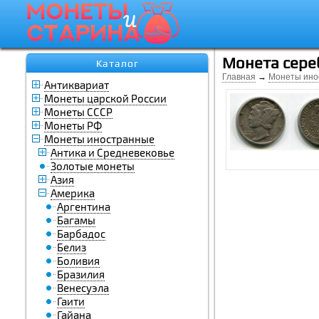
Монета сереб
Каталог
Главная
→
Монеты ино
Антиквариат
Монеты царской России
Монеты СССР
Монеты РФ
Монеты иностранные
Антика и Средневековье
Золотые монеты
Азия
Америка
Аргентина
Багамы
Барбадос
Белиз
Боливия
Бразилия
Венесуэла
Гаити
Гайана