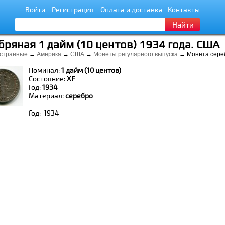
Войти
Регистрация
Оплата и доставка
Контакты
Найти
ряная 1 дайм (10 центов) 1934 года. США
странные
→
Америка
→
США
→
Монеты регулярного выпуска
→ Монета сереб
Номинал:
1 дайм (10 центов)
Состояние:
XF
Год:
1934
Материал:
серебро
Год: 1934