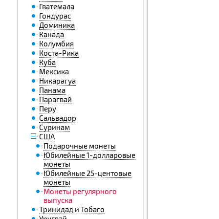
Гватемала
Гондурас
Доминика
Канада
Колумбия
Коста-Рика
Куба
Мексика
Никарагуа
Панама
Парагвай
Перу
Сальвадор
Суринам
США
Подарочные монеты
Юбилейные 1-долларовые
монеты
Юбилейные 25-центовые
монеты
Монеты регулярного
выпуска
Тринидад и Тобаго
Уругвай