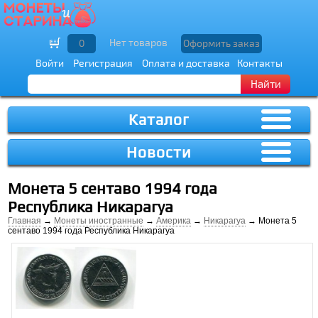
Нет товаров
0
Оформить заказ
Войти
Регистрация
Оплата и доставка
Контакты
Найти
Каталог
Новости
Монета 5 сентаво 1994 года
Республика Никарагуа
Главная
→
Монеты иностранные
→
Америка
→
Никарагуа
→ Монета 5
сентаво 1994 года Республика Никарагуа