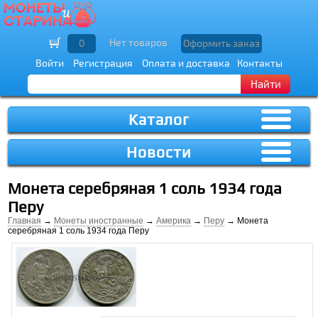
Нет товаров
0
Оформить заказ
Войти
Регистрация
Оплата и доставка
Контакты
Найти
Каталог
Новости
Монета серебряная 1 соль 1934 года
Перу
Главная
→
Монеты иностранные
→
Америка
→
Перу
→ Монета
серебряная 1 соль 1934 года Перу