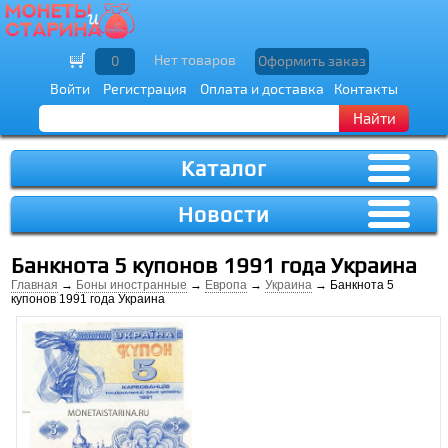
Нет товаров
0
Оформить заказ
Войти
Регистрация
Оплата и доставка
Контакты
Найти
Каталог
Новости
Банкнота 5 купонов 1991 года Украина
Главная
→
Боны иностранные
→
Европа
→
Украина
→ Банкнота 5
купонов 1991 года Украина