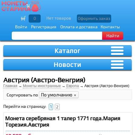
Нет товаров
0
Оформить заказ
Войти
Регистрация
Оплата и доставка
Контакты
Найти
Каталог
Новости
Австрия (Австро-Венгрия)
Главная
→
Монеты иностранные
→
Европа
→ Австрия (Австро-Венгрия)
По умолчанию
Сортировать по
▼
Перейти на страницу:
1
2
Монета серебряная 1 талер 1771 года.Мария
Торезия.Австрия