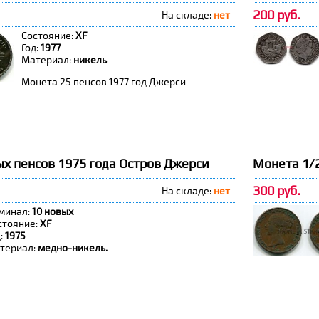
200 руб.
На складе:
нет
Состояние:
XF
Год:
1977
Материал:
никель
Монета 25 пенсов 1977 год Джерси
х пенсов 1975 года Остров Джерси
Монета 1/
300 руб.
На складе:
нет
минал:
10 новых
стояние:
ХF
д:
1975
териал:
медно-никель.