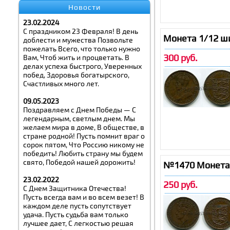
Новости
23.02.2024
С праздником 23 Февраля! В день
Монета 1/12 ш
доблести и мужества Позвольте
пожелать Всего, что только нужно
300 руб.
Вам, Чтоб жить и процветать. В
делах успеха быстрого, Уверенных
побед, Здоровья богатырского,
Счастливых много лет.
09.05.2023
Поздравляем с Днем Победы — С
легендарным, светлым днем. Мы
желаем мира в доме, В обществе, в
стране родной! Пусть помнит враг о
сорок пятом, Что Россию никому не
победить! Любить страну мы будем
свято, Победой нашей дорожить!
№1470 Монета 
23.02.2022
250 руб.
С Днем Защитника Отечества!
Пусть всегда вам и во всем везет! В
каждом деле пусть сопутствует
удача. Пусть судьба вам только
лучшее дает, С легкостью решая