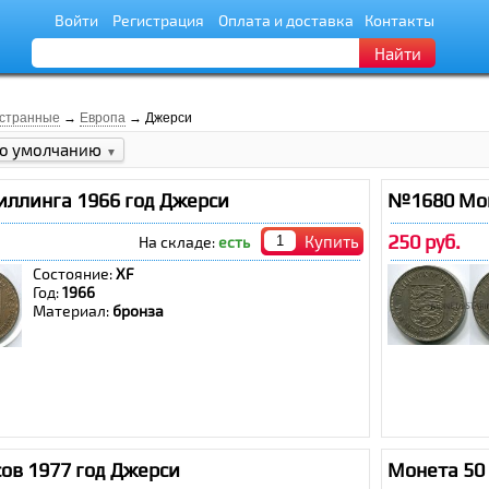
Войти
Регистрация
Оплата и доставка
Контакты
Найти
странные
→
Европа
→ Джерси
о умолчанию
▼
иллинга 1966 год Джерси
№1680 Мон
250 руб.
Купить
На складе:
есть
Состояние:
XF
Год:
1966
Материал:
бронза
ов 1977 год Джерси
Монета 50 