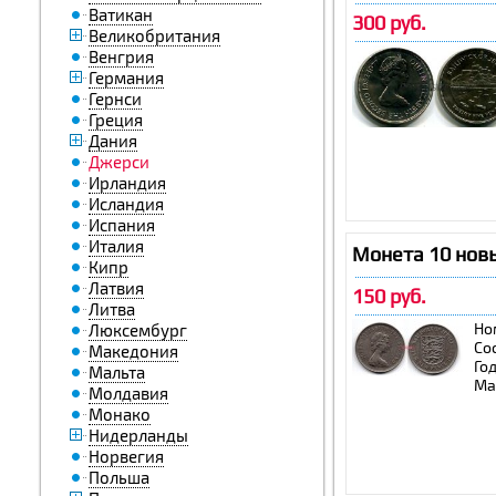
Ватикан
300 руб.
Великобритания
Венгрия
Германия
Гернси
Греция
Дания
Джерси
Ирландия
Исландия
Испания
Италия
Монета 10 новы
Кипр
Латвия
150 руб.
Литва
Но
Люксембург
Со
Македония
Го
Мальта
Ма
Молдавия
Монако
Нидерланды
Норвегия
Польша