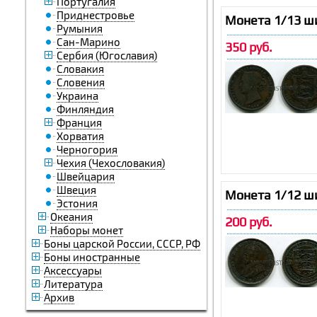
Португалия
Приднестровье
Монета 1/13 ш
Румыния
Сан-Марино
350 руб.
Сербия (Югославия)
Словакия
Словения
Украина
Финляндия
Франция
Хорватия
Черногория
Чехия (Чехословакия)
Швейцария
Швеция
Монета 1/12 ш
Эстония
Океания
200 руб.
Наборы монет
Боны царской России, СССР, РФ
Боны иностранные
Аксессуары
Литература
Архив