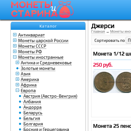
Джерси
Каталог
Главная
→
Монеты ино
Антиквариат
П
Монеты царской России
Сортировать по
Монеты СССР
Монеты РФ
Монета 1/12 ш
Монеты иностранные
Антика и Средневековье
250 руб.
Золотые монеты
Азия
Америка
Африка
Европа
Австрия (Австро-Венгрия)
Албания
Андорра
Беларусь
Бельгия
Болгария
Монета 25 пенс
Босния и Герцеговина