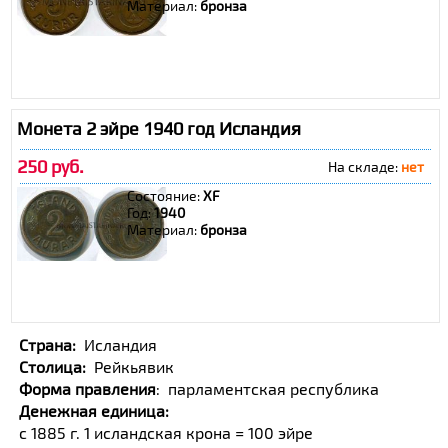
Материал:
бронза
Монета 2 эйре 1940 год Исландия
250 руб.
На складе:
нет
Состояние:
XF
Год:
1940
Материал:
бронза
Cтрана:
Исландия
Столица:
Рейкьявик
Форма правления
:
парламентская республика
Денежная единица:
с 1885 г. 1 исландская крона = 100 эйре