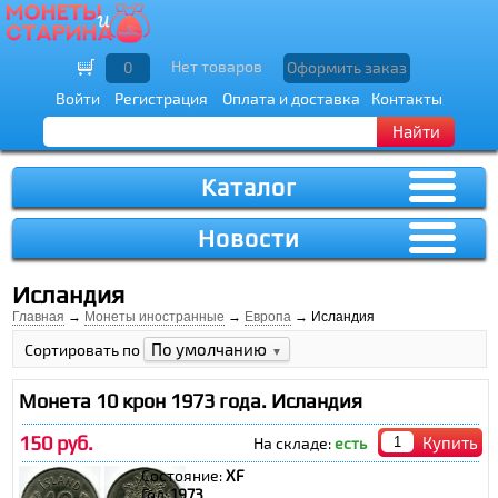
Нет товаров
0
Оформить заказ
Войти
Регистрация
Оплата и доставка
Контакты
Найти
Каталог
Новости
Исландия
Главная
→
Монеты иностранные
→
Европа
→ Исландия
По умолчанию
Сортировать по
▼
Монета 10 крон 1973 года. Исландия
150 руб.
Купить
На складе:
есть
Состояние:
XF
Год:
1973