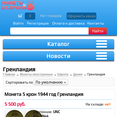
Нет товаров
0
Оформить заказ
Войти
Регистрация
Оплата и доставка
Контакты
Найти
Каталог
Новости
Гренландия
Главная
→
Монеты иностранные
→
Европа
→
Дания
→ Гренландия
По умолчанию
Сортировать по
▼
Монета 5 крон 1944 год Гренландия
5 500 руб.
На складе:
нет
Состояние:
UNC
Год:
1944