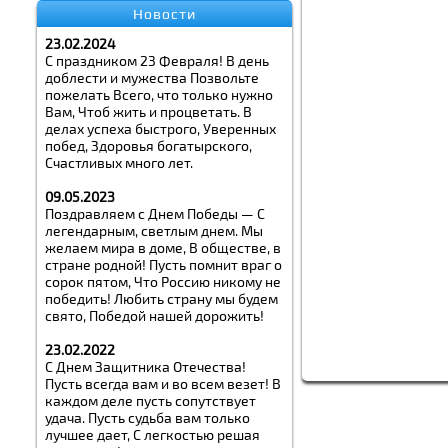
Новости
23.02.2024
С праздником 23 Февраля! В день
доблести и мужества Позвольте
пожелать Всего, что только нужно
Вам, Чтоб жить и процветать. В
делах успеха быстрого, Уверенных
побед, Здоровья богатырского,
Счастливых много лет.
09.05.2023
Поздравляем с Днем Победы — С
легендарным, светлым днем. Мы
желаем мира в доме, В обществе, в
стране родной! Пусть помнит враг о
сорок пятом, Что Россию никому не
победить! Любить страну мы будем
свято, Победой нашей дорожить!
23.02.2022
С Днем Защитника Отечества!
Пусть всегда вам и во всем везет! В
каждом деле пусть сопутствует
удача. Пусть судьба вам только
лучшее дает, С легкостью решая