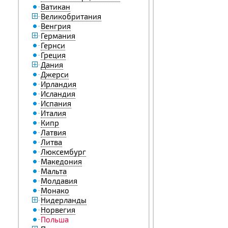
Ватикан
Великобритания
Венгрия
Германия
Гернси
Греция
Дания
Джерси
Ирландия
Исландия
Испания
Италия
Кипр
Латвия
Литва
Люксембург
Македония
Мальта
Молдавия
Монако
Нидерланды
Норвегия
Польша