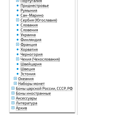
Португалия
Приднестровье
Румыния
Сан-Марино
Сербия (Югославия)
Словакия
Словения
Украина
Финляндия
Франция
Хорватия
Черногория
Чехия (Чехословакия)
Швейцария
Швеция
Эстония
Океания
Наборы монет
Боны царской России, СССР, РФ
Боны иностранные
Аксессуары
Литература
Архив