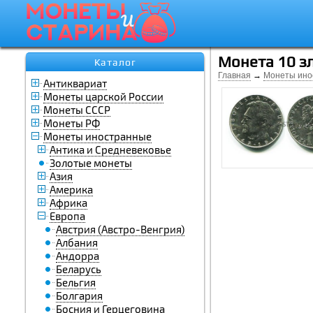
Монета 10 з
Каталог
Главная
→
Монеты ино
Антиквариат
Монеты царской России
Монеты СССР
Монеты РФ
Монеты иностранные
Антика и Средневековье
Золотые монеты
Азия
Америка
Африка
Европа
Австрия (Австро-Венгрия)
Албания
Андорра
Беларусь
Бельгия
Болгария
Босния и Герцеговина